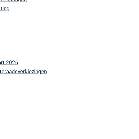
ting
rt 2026
teraadsverkiezingen