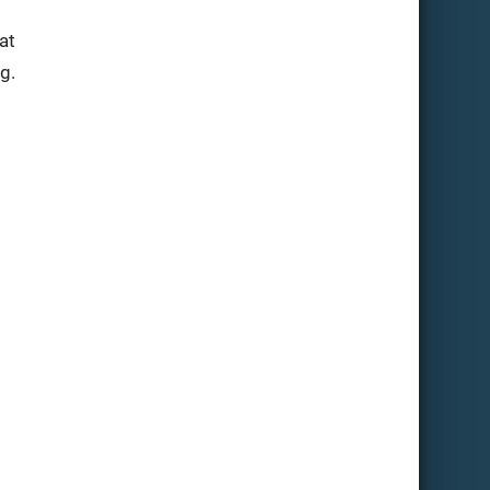
at
g.