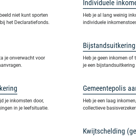
Individuele inkom
beeld niet kunt sporten
Heb je al lang weinig in
ij het Declaratiefonds.
individuele inkomenstoes
Bijstandsuitkerin
ta je onverwacht voor
Heb je geen inkomen of 
 aanvragen.
je een bijstandsuitkerin
kering
Gemeentepolis aa
jd je inkomsten door,
Heb je een laag inkomen,
ngen in je leefsituatie.
collectieve basisverzeker
Kwijtschelding (g