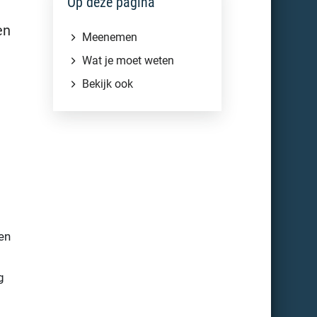
Op deze pagina
en
Meenemen
Wat je moet weten
Bekijk ook
en
g