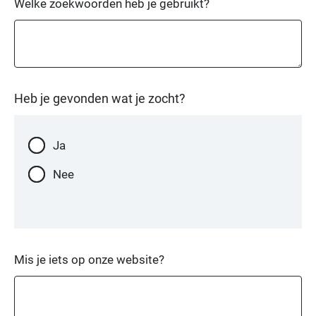
Welke zoekwoorden heb je gebruikt?
Heb je gevonden wat je zocht?
Heb
Ja
je
Nee
gevonden
wat
je
zocht?
Mis je iets op onze website?