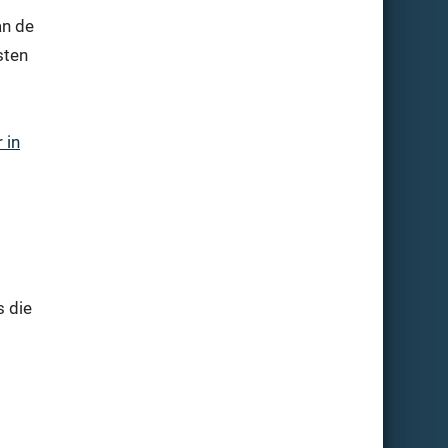
an de
sten
 in
s die