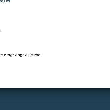
patie
e
de omgevingsvisie vast