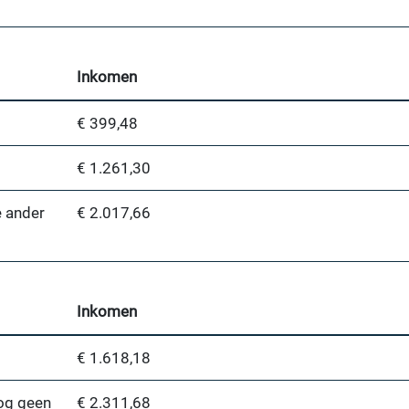
Inkomen
€ 399,48
€ 1.261,30
e ander
€ 2.017,66
Inkomen
€ 1.618,18
og geen
€ 2.311,68