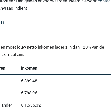
rtskosten? Dan gelden er voorwaarden. Neem hiervoor
contac
nvraag indient
en
gen moet jouw netto inkomen lager zijn dan 120% van de
aximaal zijn:
ren
Inkomen
€ 399,48
€ 798,96
e ander
€ 1.555,32