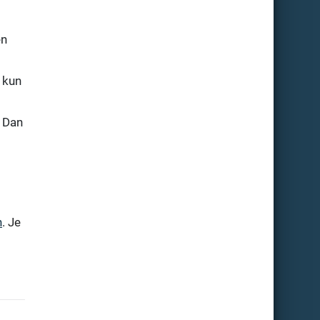
en
 kun
? Dan
n
. Je