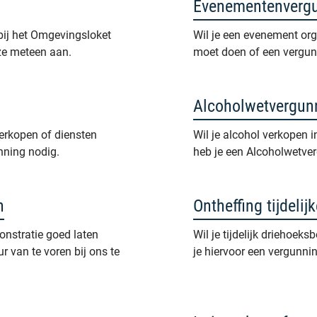
Evenementenverg
bij het Omgevingsloket
Wil je een evenement org
ze meteen aan.
moet doen of een vergu
Alcoholwetvergun
verkopen of diensten
Wil je alcohol verkopen i
nning nodig.
heb je een Alcoholwetve
n
Ontheffing tijdeli
nstratie goed laten
Wil je tijdelijk driehoe
r van te voren bij ons te
je hiervoor een vergunni