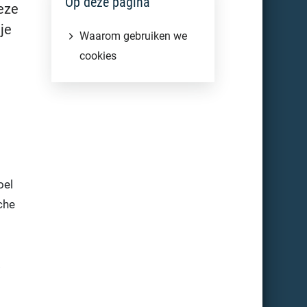
Op deze pagina
eze
je
Waarom gebruiken we
cookies
oel
che
.