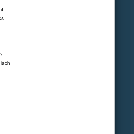
nt
cs
e
tisch
f