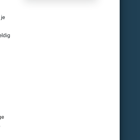
 je
eldig
ge
e