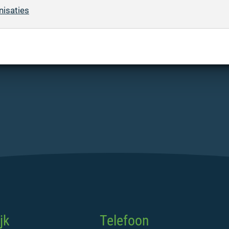
nisaties
jk
Telefoon