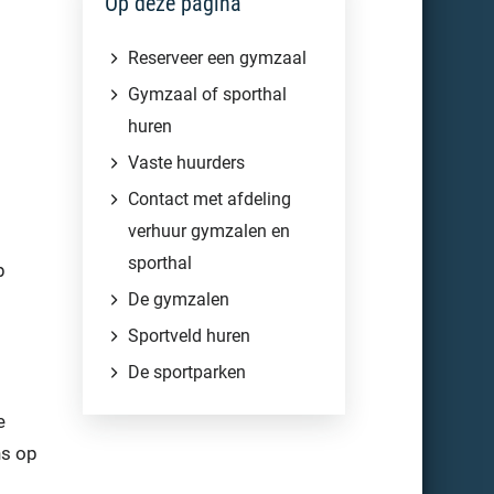
Op deze pagina
Reserveer een gymzaal
Gymzaal of sporthal
huren
Vaste huurders
Contact met afdeling
verhuur gymzalen en
sporthal
p
De gymzalen
Sportveld huren
De sportparken
e
ns op