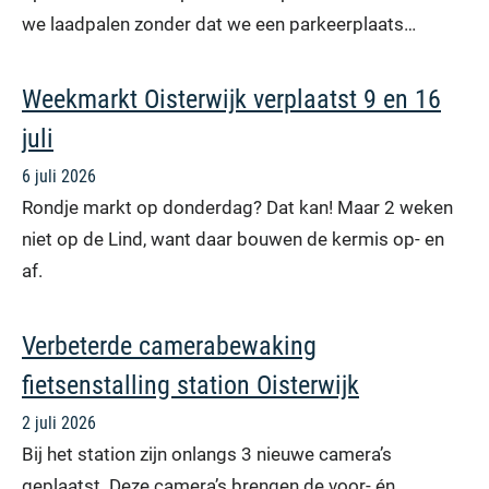
we laadpalen zonder dat we een parkeerplaats…
Weekmarkt Oisterwijk verplaatst 9 en 16
juli
6 juli 2026
Rondje markt op donderdag? Dat kan! Maar 2 weken
niet op de Lind, want daar bouwen de kermis op- en
af.
Verbeterde camerabewaking
fietsenstalling station Oisterwijk
2 juli 2026
Bij het station zijn onlangs 3 nieuwe camera’s
geplaatst. Deze camera’s brengen de voor- én