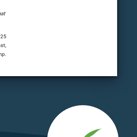
aat
 25
st,
mp.