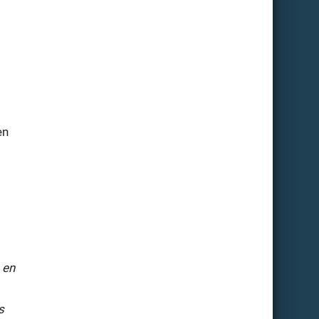
en
 en
s