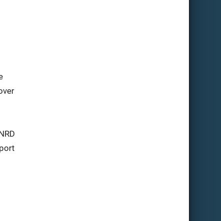
e
over
e NRD
port