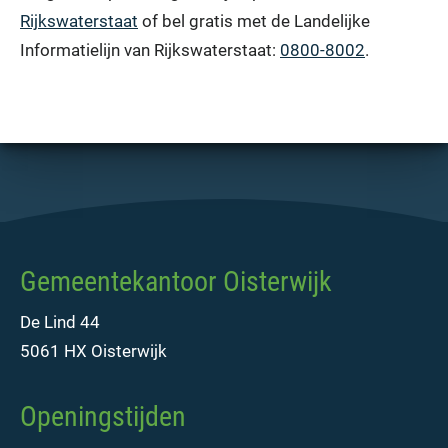
Rijkswaterstaat
of bel gratis met de Landelijke
Informatielijn van Rijkswaterstaat:
0800-8002
.
Gemeentekantoor Oisterwijk
De Lind 44
5061 HX Oisterwijk
Openingstijden