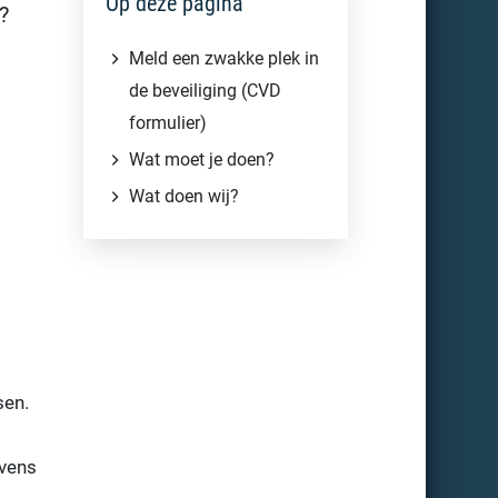
Op deze pagina
?
Meld een zwakke plek in
de beveiliging (CVD
formulier)
Wat moet je doen?
Wat doen wij?
sen.
evens