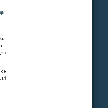
ijk
.
de
20
1,20
 de
uari