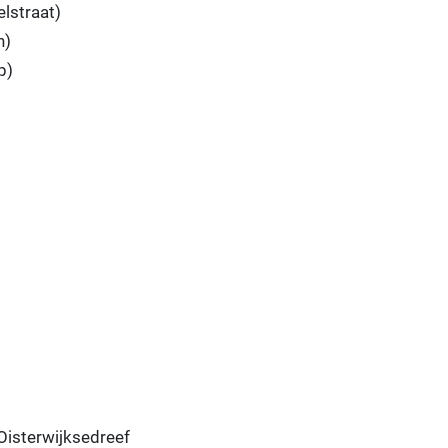
lstraat)
n)
p)
2
Oisterwijksedreef