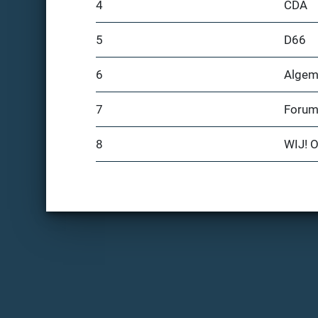
4
CDA
5
D66
6
Algem
7
Forum
8
WIJ! O