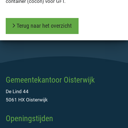
container (cocon) voor GFT.
Terug naar het overzicht
Gemeentekantoor Oisterwijk
De Lind 44
5061 HX Oisterwijk
Openingstijden